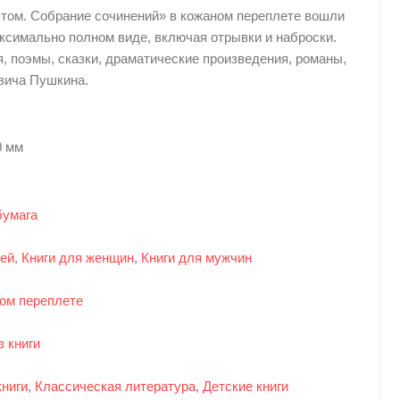
 том. Собрание сочинений» в кожаном переплете вошли
ксимально полном виде, включая отрывки и наброски.
я, поэмы, сказки, драматические произведения, романы,
вича Пушкина.
0 мм
бумага
тей
,
Книги для женщин
,
Книги для мужчин
ном переплете
з книги
ниги
,
Классическая литература
,
Детские книги