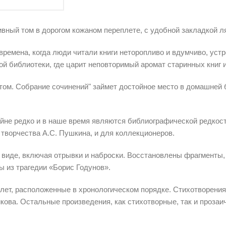
ивный том в дорогом кожаном переплете, с удобной закладкой 
времена, когда люди читали книги неторопливо и вдумчиво, уст
й библиотеки, где царит неповторимый аромат старинных книг
ом. Собрание сочинений" займет достойное место в домашней 
не редко и в наше время являются библиографической редкост
 творчества А.С. Пушкина, и для коллекционеров.
 виде, включая отрывки и наброски. Восстановлены фрагменты,
ы из трагедии «Борис Годунов».
 лет, расположенные в хронологическом порядке. Стихотворени
ова. Остальные произведения, как стихотворные, так и прозаи