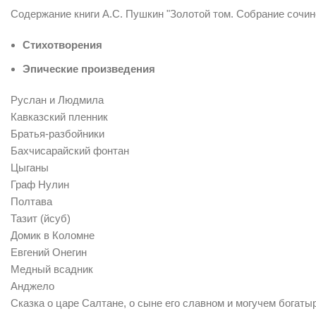
Содержание книги А.С. Пушкин "Золотой том. Собрание сочин
Стихотворения
Эпические произведения
Руслан и Людмила
Кавказский пленник
Смотреть видео
Братья-разбойники
Нажмите, чтобы увеличить
Бахчисарайский фонтан
Цыганы
Граф Нулин
Полтава
Тазит (йсуб)
Домик в Коломне
Евгений Онегин
Медный всадник
Анджело
Сказка о царе Салтане, о сыне его славном и могучем богаты