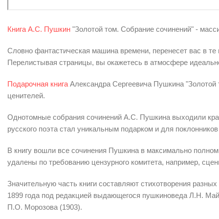
Книга А.С. Пушкин
"Золотой том. Собрание сочинений" - масс
Словно фантастическая машина времени, перенесет вас в те 
Перелистывая страницы, вы окажетесь в атмосфере идеально
Подарочная книга
Александра Сергеевича Пушкина "Золотой т
ценителей.
Однотомные собрания сочинений А.С. Пушкина выходили край
русского поэта стал уникальным подарком и для поклонников
В книгу вошли все сочинения Пушкина в максимально полном
удалены по требованию цензурного комитета, например, сцен
Значительную часть книги составляют стихотворения разных
1899 года под редакцией выдающегося пушкиноведа Л.Н. Майк
П.О. Морозова (1903).