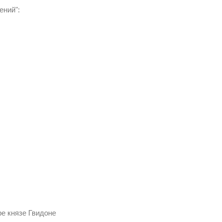
ений":
ре князе Гвидоне