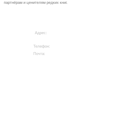
партнёрам и ценителям редких книг.
ИЗДАТЕЛЬСТВО РООССА
Адрес:
Россия, г. Москва,
ул. 5-я Магистральная, 8, оф. 1
Телефон:
+7 (909) 994-00-00
Почта:
info@roossa.ru
Книги для детей
Книги про животных
Сказки, стихи, истории
3D книги детям
Развивающие книги для
детей