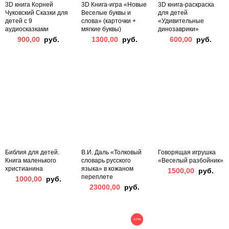
3D книга Корней
3D Книга-игра «Новые
3D книга-раскраска
Чуковский Сказки для
Веселые буквы и
для детей
детей с 9
слова» (карточки +
«Удивительные
аудиосказками
мягкие буквы)
динозаврики»
900,00
руб.
1300,00
руб.
600,00
руб.
Библия для детей.
В.И. Даль «Толковый
Говорящая игрушка
Книга маленького
словарь русского
«Веселый разбойник»
христианина
языка» в кожаном
1500,00
руб.
переплете
1000,00
руб.
23000,00
руб.
-17%