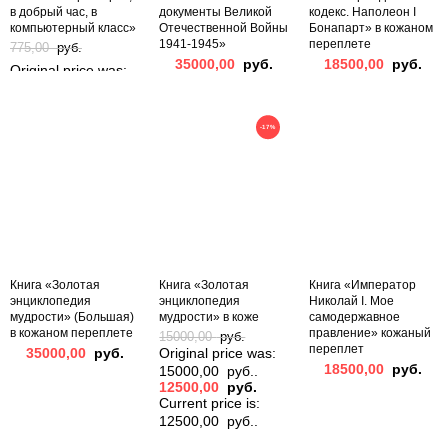
в добрый час, в
документы Великой
кодекс. Наполеон I
компьютерный класс»
Отечественной Войны
Бонапарт» в кожаном
1941-1945»
переплете
775,00
руб.
35000,00
руб.
18500,00
руб.
Original price was:
775,00 руб..
695,00
руб.
-17%
Current price is:
695,00 руб..
Книга «Золотая
Книга «Золотая
Книга «Император
энциклопедия
энциклопедия
Николай I. Мое
мудрости» (Большая)
мудрости» в коже
самодержавное
в кожаном переплете
правление» кожаный
15000,00
руб.
переплет
35000,00
руб.
Original price was:
18500,00
руб.
15000,00 руб..
12500,00
руб.
Current price is:
12500,00 руб..