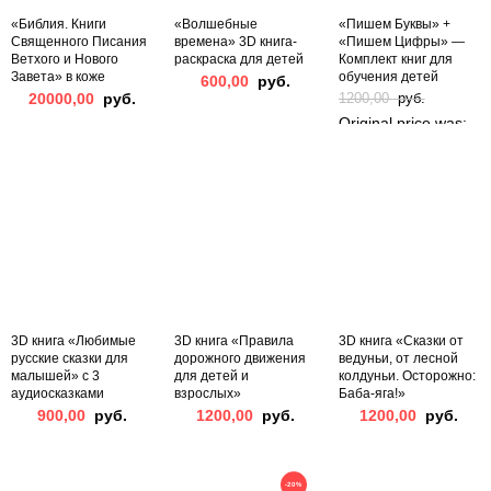
«Библия. Книги
«Волшебные
«Пишем Буквы» +
Священного Писания
времена» 3D книга-
«Пишем Цифры» —
Ветхого и Нового
раскраска для детей
Комплект книг для
Завета» в коже
обучения детей
600,00
руб.
20000,00
руб.
1200,00
руб.
Original price was:
1200,00 руб..
1000,00
руб.
Current price is:
1000,00 руб..
3D книга «Любимые
3D книга «Правила
3D книга «Сказки от
русские сказки для
дорожного движения
ведуньи, от лесной
малышей» с 3
для детей и
колдуньи. Осторожно:
аудиосказками
взрослых»
Баба-яга!»
900,00
руб.
1200,00
руб.
1200,00
руб.
-20%