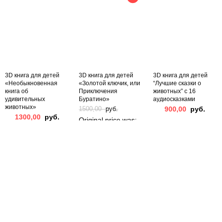
3D книга для детей
3D книга для детей
3D книга для детей
«Необыкновенная
«Золотой ключик, или
“Лучшие сказки о
книга об
Приключения
животных” с 16
удивительных
Буратино»
аудиосказками
животных»
900,00
руб.
1500,00
руб.
1300,00
руб.
Original price was:
1500,00 руб..
1200,00
руб.
Current price is:
1200,00 руб..