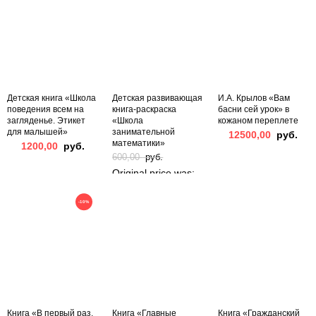
Детская книга «Школа
Детская развивающая
И.А. Крылов «Вам
поведения всем на
книга-раскраска
басни сей урок» в
загляденье. Этикет
«Школа
кожаном переплете
для малышей»
занимательной
12500,00
руб.
математики»
1200,00
руб.
600,00
руб.
Original price was:
600,00 руб..
-10%
500,00
руб.
Current price is:
500,00 руб..
Книга «В первый раз,
Книга «Главные
Книга «Гражданский