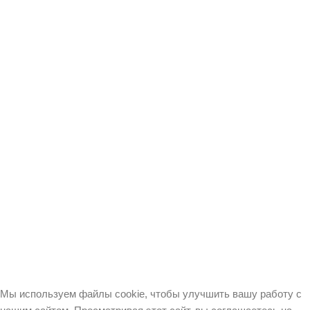
Цари и императоры
Энциклопедии и словари
Вакансии
Оплата и доставка
Контакты
Карта сайта
Соглашение об обработке
персональных данных
Пользовательское
соглашение
ООО”РООССА” №412166 Все права защищены. РООССА ® №412164
Все права защищены.
ROOSSA ® №412169 All rights reserved. ОГРН 1207700390369
Мы используем файлы cookie, чтобы улучшить вашу работу с