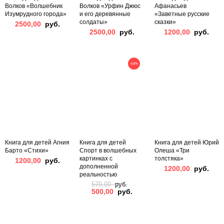
Волков «Волшебник
Волков «Урфин Джюс
Афанасьев
Изумрудного города»
и его деревянные
«Заветные русские
солдаты»
сказки»
2500,00
руб.
2500,00
руб.
1200,00
руб.
-12%
Книга для детей Агния
Книга для детей
Книга для детей Юрий
Барто «Стихи»
Спорт в волшебных
Олеша «Три
картинках с
толстяка»
1200,00
руб.
дополненной
1200,00
руб.
реальностью
570,00
руб.
500,00
руб.
Original
Current
price
price