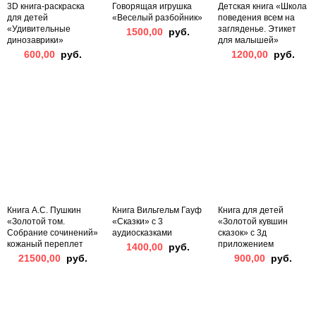
3D книга-раскраска
Говорящая игрушка
Детская книга «Школа
для детей
«Веселый разбойник»
поведения всем на
«Удивительные
загляденье. Этикет
1500,00
руб.
динозаврики»
для малышей»
600,00
руб.
1200,00
руб.
Книга А.С. Пушкин
Книга Вильгельм Гауф
Книга для детей
«Золотой том.
«Сказки» с 3
«Золотой кувшин
Собрание сочинений»
аудиосказками
сказок» с 3д
кожаный переплет
приложением
1400,00
руб.
21500,00
руб.
900,00
руб.