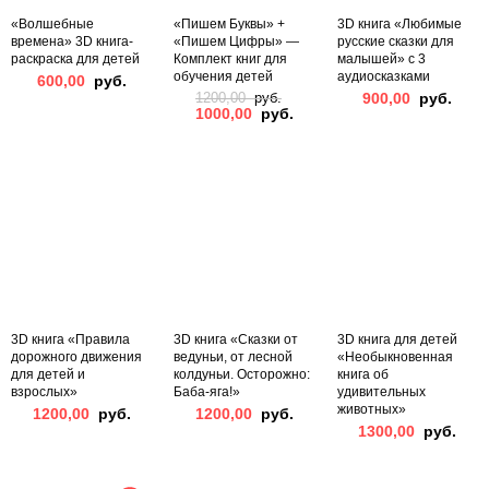
«Волшебные
«Пишем Буквы» +
3D книга «Любимые
времена» 3D книга-
«Пишем Цифры» —
русские сказки для
раскраска для детей
Комплект книг для
малышей» с 3
обучения детей
аудиосказками
600,00
руб.
900,00
руб.
1200,00
руб.
1000,00
руб.
Original
Current
price
price
was:
is:
1200,00
1000,00
руб..
руб..
3D книга «Правила
3D книга «Сказки от
3D книга для детей
дорожного движения
ведуньи, от лесной
«Необыкновенная
для детей и
колдуньи. Осторожно:
книга об
взрослых»
Баба-яга!»
удивительных
животных»
1200,00
руб.
1200,00
руб.
1300,00
руб.