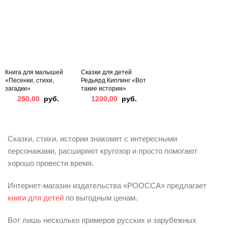
was:
is:
570,00
500,00
руб..
руб..
Книга для малышей
Сказки для детей
«Песенки, стихи,
Редьярд Киплинг «Вот
загадки»
такие истории»
250,00
руб.
1200,00
руб.
Сказки, стихи, истории знакомят с интересными
персонажами, расширяют кругозор и просто помогают
хорошо провести время.
Интернет-магазин издательства «РООССА» предлагает
книги для детей
по выгодным ценам.
Вот лишь несколько примеров русских и зарубежных