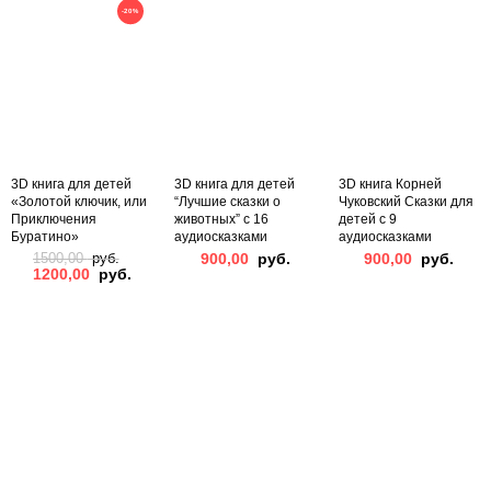
-20%
3D книга для детей
3D книга для детей
3D книга Корней
«Золотой ключик, или
“Лучшие сказки о
Чуковский Сказки для
Приключения
животных” с 16
детей с 9
Буратино»
аудиосказками
аудиосказками
900,00
руб.
900,00
руб.
1500,00
руб.
1200,00
руб.
Original
Current
price
price
was:
is:
1500,00
1200,00
руб..
руб..