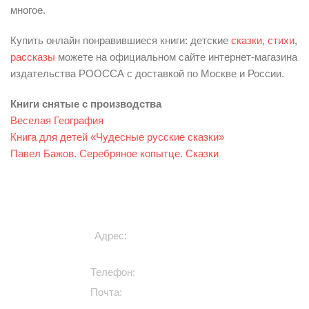
многое.
Купить онлайн понравившиеся книги: детские
сказки
,
стихи
,
рассказы
можете на официальном сайте интернет-магазина
издательства РООССА с доставкой по Москве и России.
Книги снятые с производства
Веселая География
Книга для детей «Чудесные русские сказки»
Павел Бажов. Серебряное копытце. Сказки
ИЗДАТЕЛЬСТВО РООССА
Адрес:
Россия, г. Москва,
ул. 5-я Магистральная, 8, оф. 1
Телефон:
+7 (909) 994-00-00
Почта:
info@roossa.ru