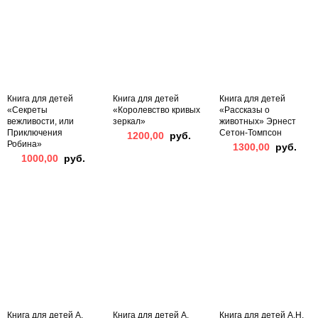
Книга для детей
Книга для детей
Книга для детей
«Секреты
«Королевство кривых
«Рассказы о
вежливости, или
зеркал»
животных» Эрнест
Приключения
Сетон-Томпсон
1200,00
руб.
Робина»
1300,00
руб.
1000,00
руб.
Книга для детей А.
Книга для детей А.
Книга для детей А.Н.