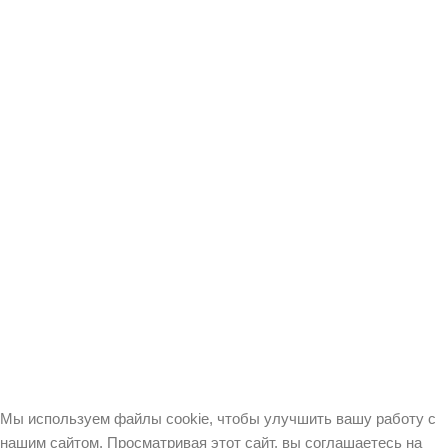
Энциклопедии и словари
Вакансии
Оплата и доставка
Контакты
Карта сайта
Соглашение об обработке
персональных данных
Пользовательское
соглашение
ООО”РООССА” №412166 Все права защищены. РООССА ® №412164
Все права защищены.
ROOSSA ® №412169 All rights reserved. ОГРН 1207700390369
Мы используем файлы cookie, чтобы улучшить вашу работу с
нашим сайтом. Просматривая этот сайт, вы соглашаетесь на