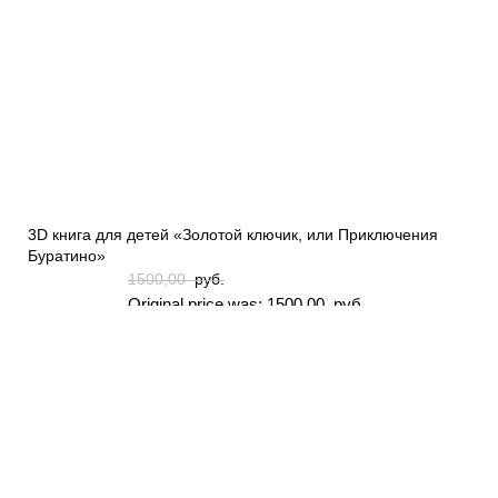
3D книга для детей «Золотой ключик, или Приключения
Буратино»
1500,00
руб.
Original price was: 1500,00 руб..
1200,00
руб.
Current price is: 1200,00 руб..