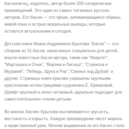
баснописец, издатель, автор более 200 сатирических
произведений. Это один из самых читаемых русских
авторов. Его басни — это яркие, запоминающиеся образы,
живой язык и острые моральные выводы, которые
остаются актуальными и сегодня.
Детская книга Ивана Андреевича Крылова "Басни" — это
сборник из 31 басни, написанных специально для детей,
вошли известные басни автора, такие как "Квартет",
"Мартышка и Очки", "Ворона и Лисица", "Стрекоза и
Муравей", "Лебедь, Щука и Рак","Свинья под Дубом" и
другие. Страницы книги красиво украшены крупными
красочными иллюстрациями художника Е. Ермаковой.
Шрифт крупный и легко читаемый, идеально подходит для
самостоятельного чтения детьми.
Во многих баснях Крылова высмеиваются трусость,
жестокость и корысть. Каждое произведение несет мораль
и нравственный урок. Многие выражения из его басен стали