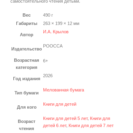
самостоятельного чтения детьми.
Вес
490 г
Габариты
263 × 199 × 12 мм
И.А. Крылов
Автор
РООССА
Издательство
Возрастная
6+
категория
Смотреть видео
2026
Год издания
Нажмите, чтобы увеличить
Мелованная бумага
Тип бумаги
Книги для детей
Для кого
Книги для детей 5 лет
,
Книги для
Возраст
детей 6 лет
,
Книги для детей 7 лет
чтения