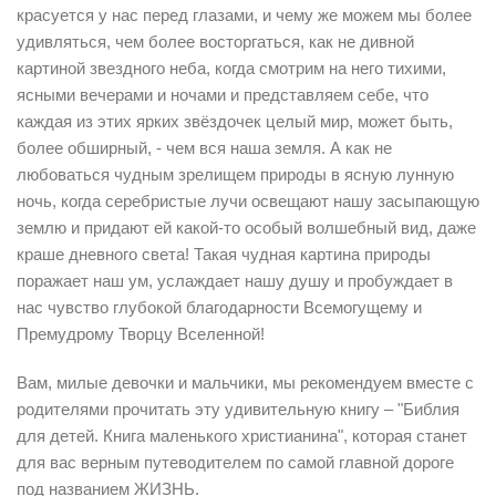
красуется у нас перед глазами, и чему же можем мы более
удивляться, чем более восторгаться, как не дивной
картиной звездного неба, когда смотрим на него тихими,
ясными вечерами и ночами и представляем себе, что
каждая из этих ярких звёздочек целый мир, может быть,
более обширный, - чем вся наша земля. А как не
любоваться чудным зрелищем природы в ясную лунную
ночь, когда серебристые лучи освещают нашу засыпающую
землю и придают ей какой-то особый волшебный вид, даже
краше дневного света! Такая чудная картина природы
поражает наш ум, услаждает нашу душу и пробуждает в
нас чувство глубокой благодарности Всемогущему и
Премудрому Творцу Вселенной!
Вам, милые девочки и мальчики, мы рекомендуем вместе с
родителями прочитать эту удивительную книгу – "Библия
для детей. Книга маленького христианина", которая станет
для вас верным путеводителем по самой главной дороге
под названием ЖИЗНЬ.