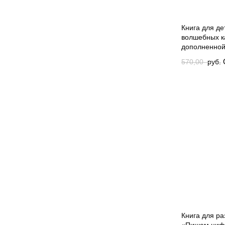
Книга для де
волшебных к
дополненной
570,00
руб.
was: 570,00 
руб.
Current 
руб..
Книга для ра