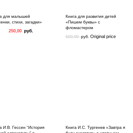
га для малышей
Книга для развития детей
енки, стихи, загадки»
«Пишем буквы» с
фломастером
250,00
руб.
Original price
600,00
руб.
was: 600,00 руб..
500,00
руб.
Current price is: 500,00
руб..
а И.В. Гессен “История
Книга И.С. Тургенев «Завтра я