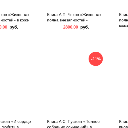
ехов «Жизнь так
Книга А.П. Чехов «Жизнь так
Книг
ностей» в коже
полна внезапностей»
полн
кожа
0,00
руб.
2800,00
руб.
-21%
ушкин «И сердце
Книга А.С. Пушкин «Полное
Книг
и любит» в
собрание сочинений» в
внов