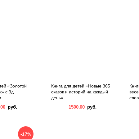
тей «Золотой
Книга для детей «Новые 365
Книг
к» с 3д
сказок и историй на каждый
весе
м
день»
слов
,00
руб.
1500,00
руб.
-17%