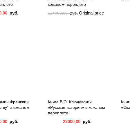
еплете
кожаном переплете
0,00
руб.
Original price
124900,00
руб.
was: 124900,00
руб..
99000,00
руб.
Current
price is: 99000,00 руб..
амин Франклин
Книга В.О. Ключевский
Книг
тству” в кожаном
«Русская история» в кожаном
«Ска
переплете
0,00
руб.
23000,00
руб.