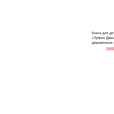
Книга для де
«Урфин Джюс
деревянные 
250