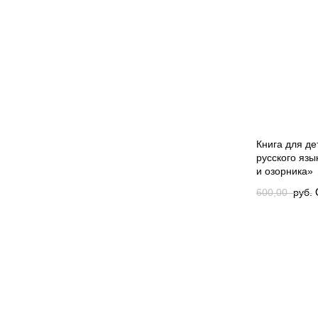
Книга для д
русского язы
и озорника»
600,00
руб.
was: 600,00 
руб.
Current 
руб..