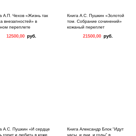
а А.П. Чехов «Жизнь так
Книга А.С. Пушкин «Золотой
а внезапностей» в
том. Собрание сочинений»
ном переплете
кожаный переплет
12500,00
руб.
21500,00
руб.
а А.С. Пушкин «И сердце
Книга Александр Блок “Идут
ь горит и любит» в коже
часы, и дни, и годы” в