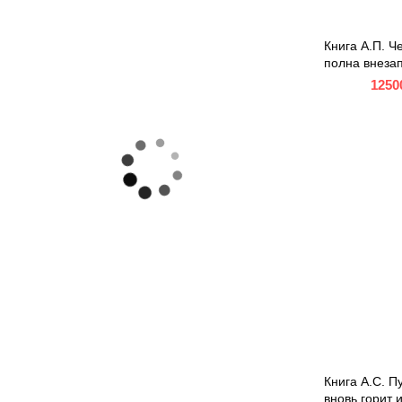
Книга А.П. Ч
полна внезап
1250
Книга А.С. П
вновь горит 