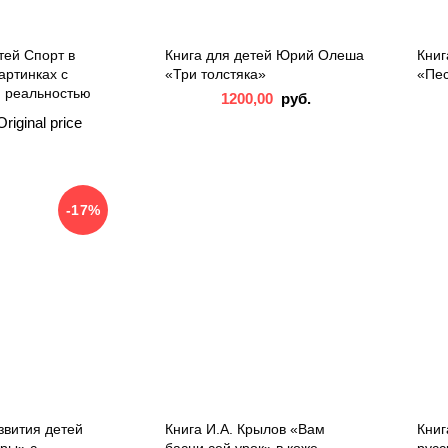
тей Спорт в
Книга для детей Юрий Олеша
Кни
артинках с
«Три толстяка»
«Пес
 реальностью
1200,00
руб.
Original price
руб..
500,00
price is: 500,00
-17%
звития детей
Книга И.А. Крылов «Вам
Книг