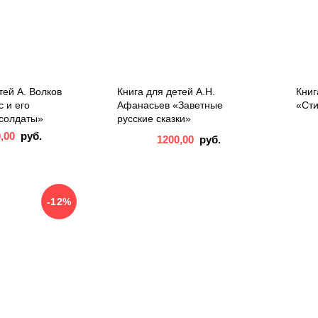
тей А. Волков
Книга для детей А.Н.
Книг
 и его
Афанасьев «Заветные
«Ст
солдаты»
русские сказки»
0,00
руб.
1200,00
руб.
-12%