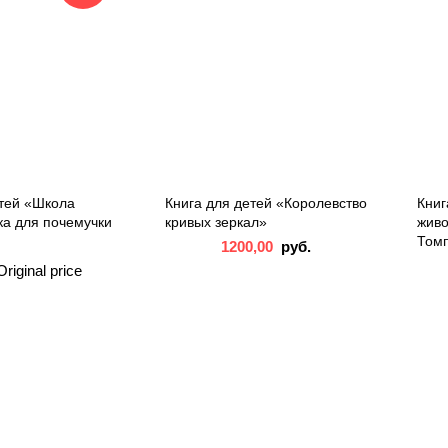
етей «Школа
Книга для детей «Королевство
Книг
ка для почемучки
кривых зеркал»
живо
Том
1200,00
руб.
Original price
руб..
500,00
price is: 500,00