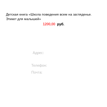
Детская книга «Школа поведения всем на загляденье.
Этикет для малышей»
1200,00
руб.
ИЗДАТЕЛЬСТВО РООССА
Адрес:
Россия, г. Москва,
ул. 5-я Магистральная, 8, оф. 1
Телефон:
+7 (909) 994-00-00
Почта:
info@roossa.ru
Книги для детей
Книги про животных
Сказки, стихи, истории