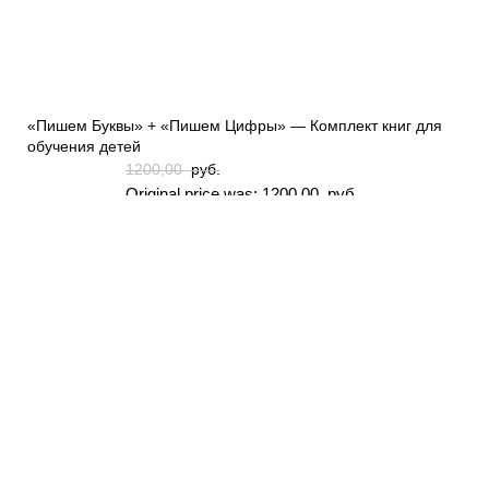
«Пишем Буквы» + «Пишем Цифры» — Комплект книг для
обучения детей
1200,00
руб.
Original price was: 1200,00 руб..
1000,00
руб.
Current price is: 1000,00 руб..