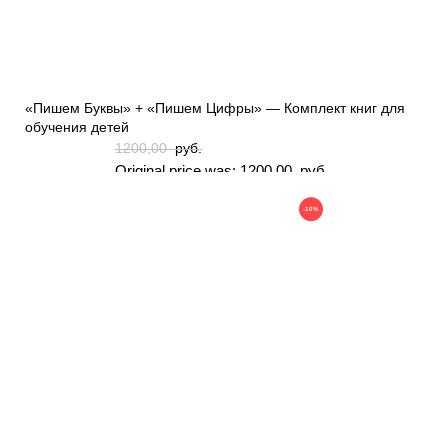
«Пишем Буквы» + «Пишем Цифры» — Комплект книг для
обучения детей
1200,00
руб.
Original price was: 1200,00 руб..
1000,00
руб.
-10%
Current price is: 1000,00 руб..