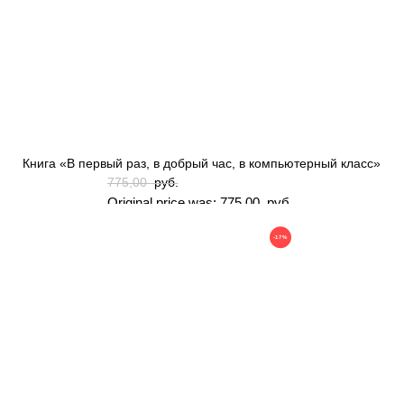
Книга «В первый раз, в добрый час, в компьютерный класс»
775,00
руб.
Original price was: 775,00 руб..
695,00
руб.
-17%
Current price is: 695,00 руб..