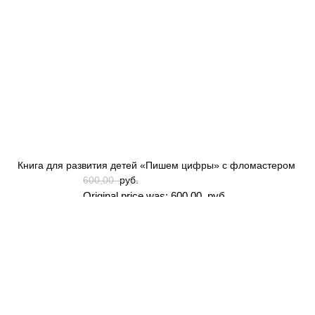
Книга для развития детей «Пишем цифры» с фломастером
600,00
руб.
Original price was: 600,00 руб..
500,00
руб.
Current price is: 500,00 руб..