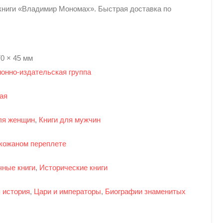
книги «Владимир Мономах». Быстрая доставка по
70 × 45 мм
онно-издательская группа
ая
ля женщин
,
Книги для мужчин
 кожаном переплете
ные книги
,
Исторические книги
 история
,
Цари и императоры
,
Биографии знаменитых