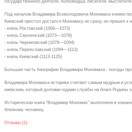
государственного деятеля, полководца, писателя, мыслителя,
Под началом Владимира Всеволодовича Мономаха княжество
Киевский престол достался Мономаху не сразу, он пришел к 
- князь Ростовский (1066—1073)
- князь Смоленский (1073—1078)
- князь Черниговский (1078—1094)
- князь Переяславский (1094—1113)
- князь Киевский (1113-1125)
Большая часть биографии Владимира Мономаха - походы прот
Владимира Мономаха историки считают самым мудрым и успе
киевским, который долгими годами службы на благо Родины за
Историческая книга "Владимир Мономах" выполнена в кожано
близкому человеку.
Отзывы (1)