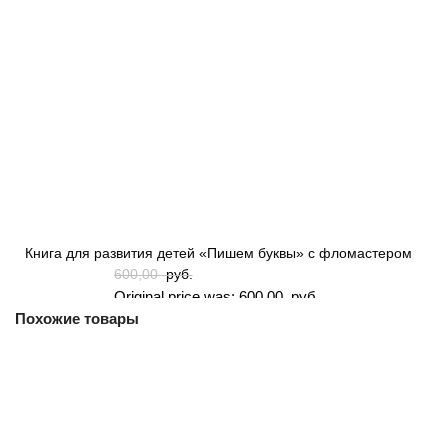
Книга для развития детей «Пишем буквы» с фломастером
600,00
руб.
Original price was: 600,00 руб..
Похожие товары
500,00
руб.
Current price is: 500,00 руб..