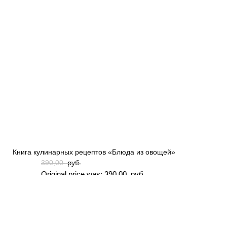
Книга кулинарных рецептов «Блюда из овощей»
390,00
руб.
Original price was: 390,00 руб..
350,00
руб.
Current price is: 350,00 руб..