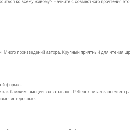
ситься ко всему живому? Начните с совместного прочтения этой
! Много произведений автора. Крупный приятный для чтения ш
ой формат.
как близким, эмоции захватывают. Ребенок читал запоем его ра
ивые, интересные.