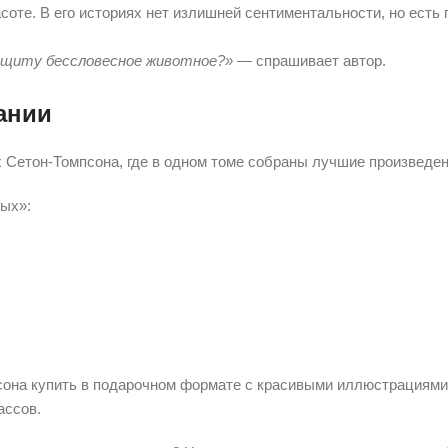
соте. В его историях нет излишней сентиментальности, но есть
 защиту бессловесное животное?»
— спрашивает автор.
ании
х Сетон-Томпсона, где в одном томе собраны лучшие произведе
ных»:
сона купить в подарочном формате с красивыми иллюстрациями
ассов.